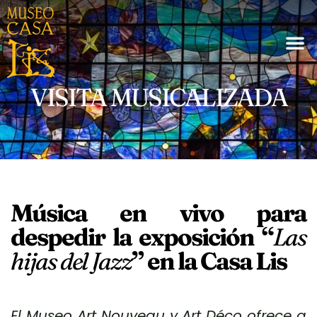
VISITA MUSICALIZADA
Música en vivo para
despedir la exposición “
Las
hijas del Jazz
”
en la Casa Lis
El Museo Art Nouveau y Art Déco ofrece a