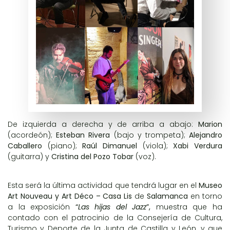
De izquierda a derecha y de arriba a abajo:
Marion
(acordeón);
Esteban Rivera
(bajo y trompeta);
Alejandro
Caballero
(piano);
Raúl Dimanuel
(viola);
Xabi Verdura
(guitarra) y
Cristina del Pozo Tobar
(voz).
Esta será la última actividad que tendrá lugar en el
Museo
Art Nouveau y Art Déco – Casa Lis
de
Salamanca
en torno
a la exposición
“
Las hijas del Jazz
”,
muestra que ha
contado con el patrocinio de la Consejería de Cultura,
Turismo y Deporte de la Junta de Castilla y León, y que