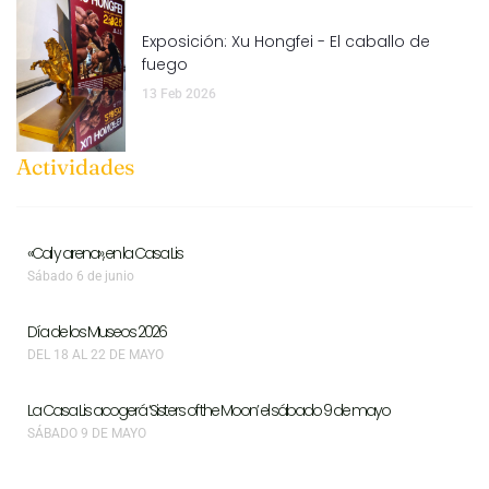
Exposición: Xu Hongfei - El caballo de
fuego
13 Feb 2026
Actividades
«Cal y arena», en la Casa Lis
Sábado 6 de junio
Día de los Museos 2026
DEL 18 AL 22 DE MAYO
La Casa Lis acogerá ‘Sisters of the Moon’ el sábado 9 de mayo
SÁBADO 9 DE MAYO