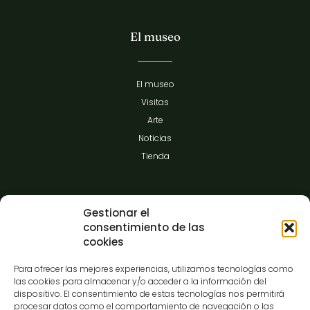
El museo
El museo
Visitas
Arte
Noticias
Tienda
Información
Gestionar el
consentimiento de las
cookies
Contacto
Para ofrecer las mejores experiencias, utilizamos tecnologías como
FAQ
las cookies para almacenar y/o acceder a la información del
Prensa
dispositivo. El consentimiento de estas tecnologías nos permitirá
procesar datos como el comportamiento de navegación o las