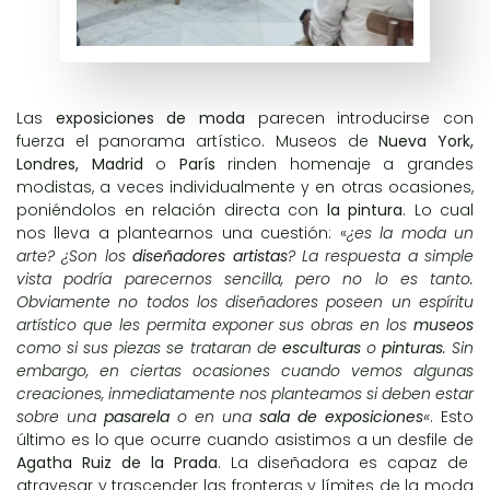
Las
exposiciones de moda
parecen introducirse con
fuerza el panorama artístico. Museos de
Nueva York,
Londres, Madrid
o
París
rinden homenaje a grandes
modistas, a veces individualmente y en otras ocasiones,
poniéndolos en relación directa con
la pintura
. Lo cual
nos lleva a plantearnos una cuestión: «
¿es la moda un
arte? ¿Son los
diseñadores artistas
? La respuesta a simple
vista podría parecernos sencilla, pero no lo es tanto.
Obviamente no todos los diseñadores poseen un espíritu
artístico que les permita exponer sus obras en los
museos
como si sus piezas se trataran de
esculturas
o
pinturas
. Sin
embargo, en ciertas ocasiones cuando vemos algunas
creaciones, inmediatamente nos planteamos si deben estar
sobre una
pasarela
o en una
sala de exposiciones
«
. Esto
último es lo que ocurre cuando asistimos a un desfile de
Agatha Ruiz de la Prada
. La diseñadora es capaz de
atravesar y trascender las fronteras y límites de la moda