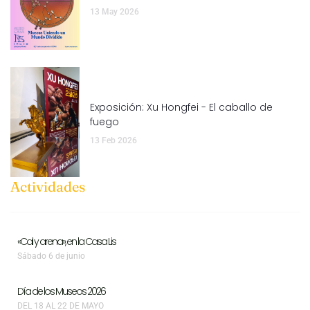
13 May 2026
Exposición: Xu Hongfei - El caballo de
fuego
13 Feb 2026
Actividades
«Cal y arena», en la Casa Lis
Sábado 6 de junio
Día de los Museos 2026
DEL 18 AL 22 DE MAYO