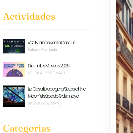
Actividades
«Cal y arena», en la Casa Lis
Sábado 6 de junio
Día de los Museos 2026
DEL 18 AL 22 DE MAYO
La Casa Lis acogerá ‘Sisters of the
Moon’ el sábado 9 de mayo
SÁBADO 9 DE MAYO
Categorias