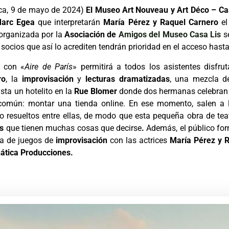
a, 9 de mayo de 2024)
El Museo Art Nouveau y Art Déco – Ca
arc Egea
que interpretarán
María Pérez y Raquel Carnero
e
organizada por la
Asociación de
Amigos del Museo Casa Lis
s
s socios que así lo acrediten tendrán prioridad en el acceso hast
a con «
Aire de París
» permitirá a todos los asistentes disfr
ro
, la
improvisación
y
lecturas dramatizadas
, una mezcla d
sta un hotelito en la
Rue Blomer
donde dos hermanas celebran l
común: montar una tienda online. En ese momento, salen a la
o resueltos entre ellas, de modo que esta pequeña obra de te
es
que tienen muchas cosas que decirse
.
Además, el público for
ía de juegos de
improvisación
con las actrices
María Pérez y R
nática Producciones.