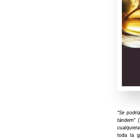
“Se podrí
tándem” (
cualquiera
toda la g