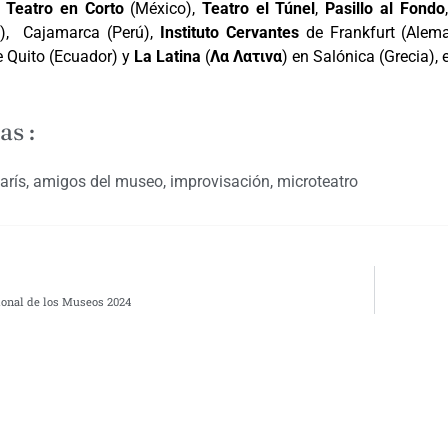
,
Teatro en Corto
(México),
Teatro el Túnel
,
Pasillo al Fondo
a), Cajamarca (Perú),
Instituto Cervantes
de Frankfurt (Alem
 Quito (Ecuador) y
La Latina
(
Λα Λατινα
) en Salónica (Grecia), 
as :
arís
,
amigos del museo
,
improvisación
,
microteatro
ional de los Museos 2024