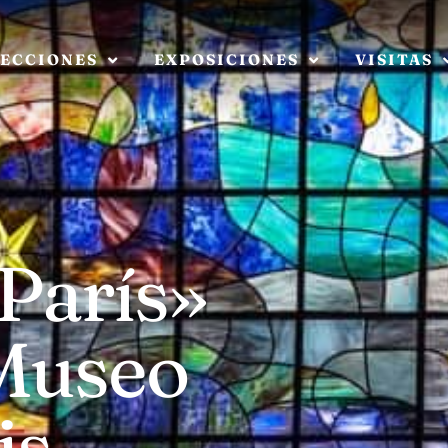
ECCIONES
EXPOSICIONES
VISITAS
 París»
 Museo
is