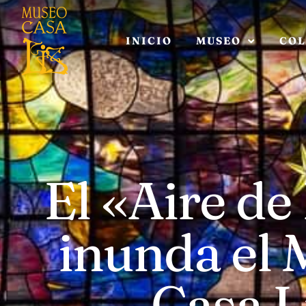
INICIO
MUSEO
COL
El «Aire de
inunda el
Casa L