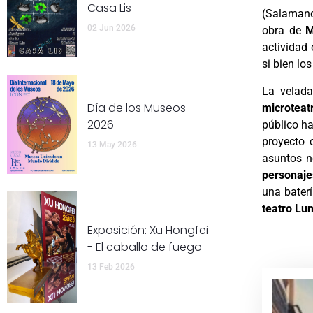
Casa Lis
(Salamanc
02 Jun 2026
obra de
M
actividad 
si bien lo
La velad
Día de los Museos
microteat
2026
público ha
proyecto 
13 May 2026
asuntos n
personaj
una bater
teatro Lu
Exposición: Xu Hongfei
- El caballo de fuego
13 Feb 2026