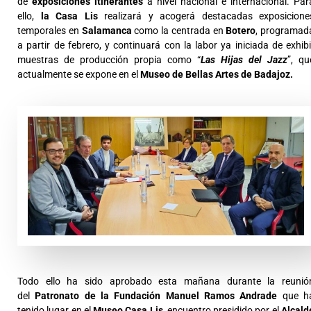
de
exposiciones itinerantes
a nivel nacional e internacional. Par
ello,
la Casa Lis
realizará y acogerá destacadas exposicione
temporales en
Salamanca
como la centrada en
Botero
, programad
a partir de febrero, y continuará con la labor ya iniciada de exhibi
muestras de producción propia como “
Las Hijas del Jazz
”, qu
actualmente se expone en el
Museo de Bellas Artes de Badajoz.
Todo ello ha sido aprobado esta mañana durante la reunió
del
Patronato de la Fundación Manuel Ramos Andrade
que h
tenido lugar en el
Museo Casa Lis
, encuentro presidido por el
Alcald