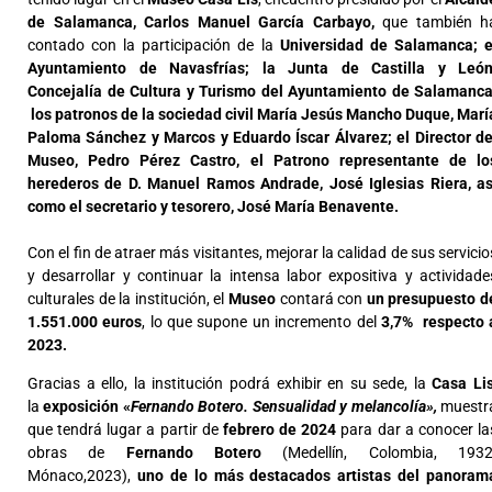
de Salamanca, Carlos Manuel García Carbayo,
que también h
contado con la participación de la
Universidad de Salamanca; e
Ayuntamiento de Navasfrías; la Junta de Castilla y León
Concejalía de Cultura y Turismo del Ayuntamiento de Salamanca
los patronos de la sociedad civil María Jesús Mancho Duque, Marí
Paloma Sánchez y Marcos y Eduardo Íscar Álvarez; el Director de
Museo, Pedro Pérez Castro, el Patrono representante de lo
herederos de D. Manuel Ramos Andrade, José Iglesias Riera,
as
como el secretario y tesorero, José María Benavente.
Con el fin de atraer más visitantes, mejorar la calidad de sus servicio
y desarrollar y continuar la intensa labor expositiva y actividade
culturales de la institución, el
Museo
contará con
un presupuesto d
1.551.000 euros
, lo que supone un incremento del
3,7% respecto 
2023.
Gracias a ello, la institución podrá exhibir en su sede, la
Casa Li
la
exposición «
Fernando Botero. Sensualidad y melancolía»,
muestr
que tendrá lugar a partir de
febrero de 2024
para dar a conocer la
obras de
Fernando Botero
(Medellín, Colombia, 1932
Mónaco,2023),
uno de lo más destacados artistas del panoram