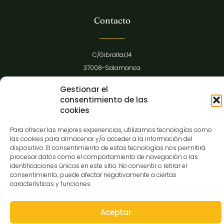
Contacto
C/Gibraltar,14
37008-Salamanca
923 12 14 25
Gestionar el
comunicacion@museocasalis.org
consentimiento de las
cookies
Para ofrecer las mejores experiencias, utilizamos tecnologías como
las cookies para almacenar y/o acceder a la información del
Copyright © 2026 Museo Casa Lis
dispositivo. El consentimiento de estas tecnologías nos permitirá
procesar datos como el comportamiento de navegación o las
Aviso Legal
Política de Privacidad
Política de Cookies
identificaciones únicas en este sitio. No consentir o retirar el
Declaración de Accesibilidad
Mapa Web
consentimiento, puede afectar negativamente a ciertas
características y funciones.
Aceptar