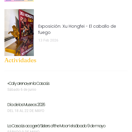
Exposición: Xu Hongfei - El caballo de
fuego
13 Feb 2026
Actividades
«Cal y arena», en la Casa Lis
Sábado 6 de junio
Día de los Museos 2026
DEL 18 AL 22 DE MAYO
La Casa Lis acogerá ‘Sisters of the Moon’ el sábado 9 de mayo