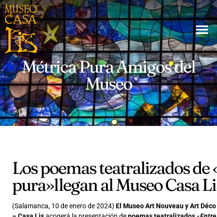
Métrica Pura Amigos del
Museo
Los poemas teatralizados de 
pura»llegan al Museo Casa Li
(Salamanca, 10 de enero de 2024)
El Museo Art Nouveau y Art Déco
– Casa Lis
acogerá la presentación de
poemas teatralizados
«
Entre