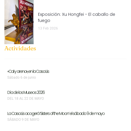
Exposición: Xu Hongfei - El caballo de
fuego
13 Feb 2026
Actividades
«Cal y arena», en la Casa Lis
Sábado 6 de junio
Día de los Museos 2026
DEL 18 AL 22 DE MAYO
La Casa Lis acogerá ‘Sisters of the Moon’ el sábado 9 de mayo
SÁBADO 9 DE MAYO