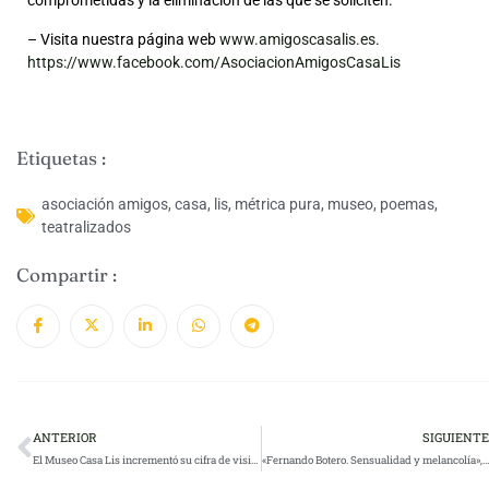
comprometidas y la eliminación de las que se soliciten.
– Visita nuestra página web
www.amigoscasalis.es
.
https://www.facebook.com/AsociacionAmigosCasaLis
Etiquetas :
asociación amigos
,
casa
,
lis
,
métrica pura
,
museo
,
poemas
,
teatralizados
Compartir :
ANTERIOR
SIGUIENTE
El Museo Casa Lis incrementó su cifra de visitantes un 14% en 2023
«Fernando Botero. Sensualidad y melancolía», en el Museo Casa Lis a partir de febrero de 2024