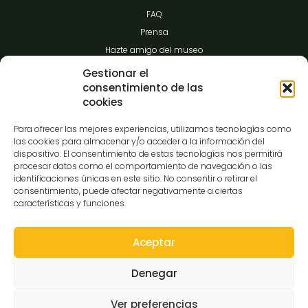
FAQ
Prensa
Hazte amigo del museo
Transparencia
Gestionar el
consentimiento de las
cookies
Contacto
Para ofrecer las mejores experiencias, utilizamos tecnologías como
las cookies para almacenar y/o acceder a la información del
dispositivo. El consentimiento de estas tecnologías nos permitirá
procesar datos como el comportamiento de navegación o las
C/Gibraltar,14
identificaciones únicas en este sitio. No consentir o retirar el
37008-Salamanca
consentimiento, puede afectar negativamente a ciertas
características y funciones.
923 12 14 25
comunicacion@museocasalis.org
Aceptar
Denegar
Copyright © 2026 Museo Casa Lis
Ver preferencias