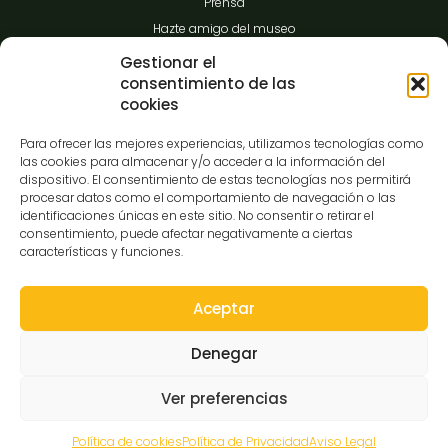
Prensa
Hazte amigo del museo
Transparencia
Gestionar el
consentimiento de las
cookies
Contacto
Para ofrecer las mejores experiencias, utilizamos tecnologías como
las cookies para almacenar y/o acceder a la información del
dispositivo. El consentimiento de estas tecnologías nos permitirá
procesar datos como el comportamiento de navegación o las
C/Gibraltar,14
identificaciones únicas en este sitio. No consentir o retirar el
37008-Salamanca
consentimiento, puede afectar negativamente a ciertas
características y funciones.
923 12 14 25
comunicacion@museocasalis.org
Aceptar
Denegar
Copyright © 2026 Museo Casa Lis
Ver preferencias
Aviso Legal
Política de Privacidad
Política de Cookies
Declaración de Accesibilidad
Mapa Web
Política de cookies
Política de Privacidad
Aviso Legal