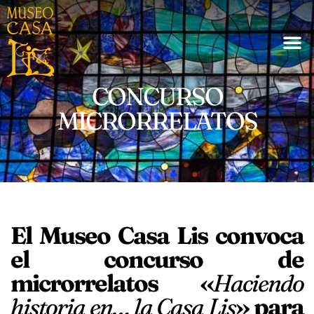
CONCURSO
MICRORRELATOS
El Museo Casa Lis convoca
el concurso de
microrrelatos «
Haciendo
historia en… la Casa Lis
» para