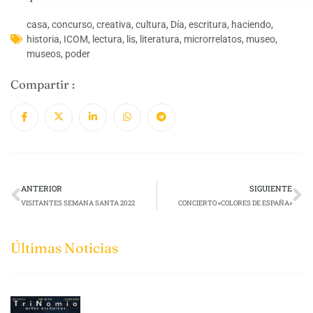
casa
,
concurso
,
creativa
,
cultura
,
Día
,
escritura
,
haciendo
,
historia
,
ICOM
,
lectura
,
lis
,
literatura
,
microrrelatos
,
museo
,
museos
,
poder
Compartir :
ANTERIOR
SIGUIENTE
VISITANTES SEMANA SANTA 2022
CONCIERTO «COLORES DE ESPAÑA»
Últimas Noticias