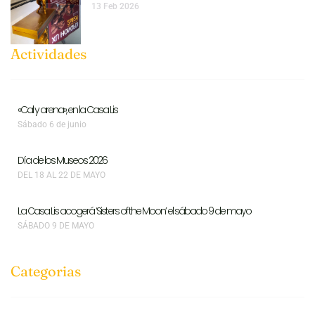
13 Feb 2026
Actividades
«Cal y arena», en la Casa Lis
Sábado 6 de junio
Día de los Museos 2026
DEL 18 AL 22 DE MAYO
La Casa Lis acogerá ‘Sisters of the Moon’ el sábado 9 de mayo
SÁBADO 9 DE MAYO
Categorias