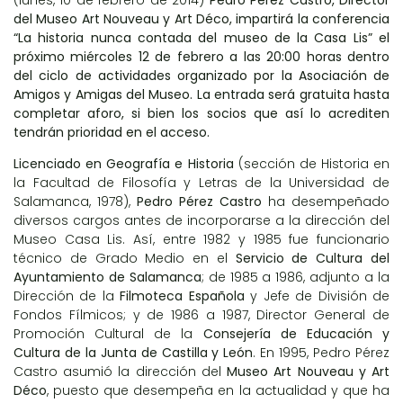
(lunes, 10 de febrero de 2014)
Pedro Pérez Castro, Director
del Museo Art Nouveau y Art Déco, impartirá la conferencia
“La historia nunca contada del museo de la Casa Lis” el
próximo miércoles 12 de febrero a las 20:00 horas dentro
del ciclo de actividades organizado por la
Asociación de
Amigos y Amigas del Museo
. La entrada será gratuita hasta
completar aforo, si bien los socios que así lo acrediten
tendrán prioridad en el acceso.
Licenciado en Geografía e Historia
(sección de Historia en
la Facultad de Filosofía y Letras de la Universidad de
Salamanca, 1978),
Pedro Pérez Castro
ha desempeñado
diversos cargos antes de incorporarse a la dirección del
Museo Casa Lis. Así, entre 1982 y 1985 fue funcionario
técnico de Grado Medio en el
Servicio de Cultura del
Ayuntamiento de Salamanca
; de 1985 a 1986, adjunto a la
Dirección de la
Filmoteca Española
y Jefe de División de
Fondos Fílmicos; y de 1986 a 1987, Director General de
Promoción Cultural de la
Consejería de Educación y
Cultura de la Junta de Castilla y León
. En 1995, Pedro Pérez
Castro asumió la dirección del
Museo Art Nouveau y Art
Déco
, puesto que desempeña en la actualidad y que ha