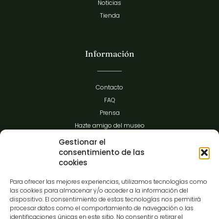
Noticias
Tienda
Información
Contacto
FAQ
Prensa
Hazte amigo del museo
Transparencia
Gestionar el
consentimiento de las
cookies
Contacto
Para ofrecer las mejores experiencias, utilizamos tecnologías como
las cookies para almacenar y/o acceder a la información del
dispositivo. El consentimiento de estas tecnologías nos permitirá
procesar datos como el comportamiento de navegación o las
C/Gibraltar,14
identificaciones únicas en este sitio. No consentir o retirar el