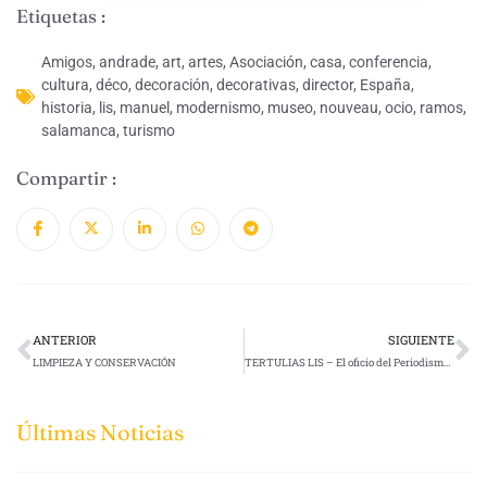
Etiquetas :
Amigos
,
andrade
,
art
,
artes
,
Asociación
,
casa
,
conferencia
,
cultura
,
déco
,
decoración
,
decorativas
,
director
,
España
,
historia
,
lis
,
manuel
,
modernismo
,
museo
,
nouveau
,
ocio
,
ramos
,
salamanca
,
turismo
Compartir :
ANTERIOR
SIGUIENTE
LIMPIEZA Y CONSERVACIÓN
TERTULIAS LIS – El oficio del Periodismo hoy
Últimas Noticias