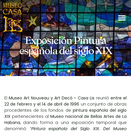
Exposición Pintura
española del siglo XIX
El
Museo Art Nouveau y Art Decó – Casa Lis
reunió
entre el
22 de febrero y el 14 de abril de 1996
un conjunto de obras
procedentes de los fondos de
pintura española del siglo
XIX
pertenecientes al
Museo nacional de Bellas Artes de La
Habana
, dando forma a una exposición temporal que
denominó “
Pintura española del Siglo XIX. Del Museo