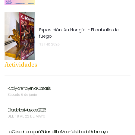
Exposición: Xu Hongfei - El caballo de
fuego
13 Feb 2026
Actividades
«Cal y arena», en la Casa Lis
Sábado 6 de junio
Día de los Museos 2026
DEL 18 AL 22 DE MAYO
La Casa Lis acogerá ‘Sisters of the Moon’ el sábado 9 de mayo