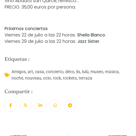
Vino Abadía San Quirce, refresco…
PRECIO: 35,00 euros por persona.
Próximos conciertos
Viernes 22 de julio a las 22 horas:
Sheila Blanco.
Viernes 29 de julio a las 22 horas:
Jazz Sister.
Etiquetas :
Amigos
,
art
,
casa
,
concierto
,
déco
,
lis
,
lulú
,
museo
,
música
,
noche
,
nouveau
,
ocio
,
rock
,
rockets
,
terraza
Compartir :