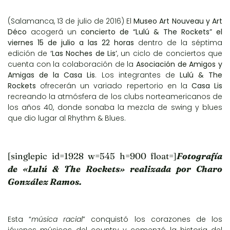
(Salamanca, 13 de julio de 2016) El
Museo Art Nouveau y Art
Déco
acogerá un
concierto de “Lulú & The Rockets” el
viernes 15 de julio a las 22 horas
dentro de la séptima
edición de
‘Las Noches de Lis’
, un ciclo de conciertos que
cuenta con la colaboración de la
Asociación de Amigos y
Amigas de la Casa Lis
. Los integrantes de
Lulú & The
Rockets
ofrecerán un variado repertorio en la
Casa Lis
recreando la atmósfera de los clubs norteamericanos de
los años 40, donde sonaba la mezcla de swing y blues
que dio lugar al Rhythm & Blues.
[singlepic id=1928 w=545 h=900 float=]
Fotografía
de «Lulú & The Rockets» realizada por Charo
González Ramos.
Esta “
música racial
” conquistó los corazones de los
jóvenes músicos del country y comenzó la historia del