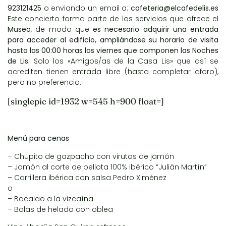
923121425
o enviando un email a:
cafeteria@elcafedelis.es
Este concierto forma parte de los servicios que ofrece el
Museo
, de modo que
es necesario adquirir una entrada
para acceder al edificio, ampliándose su horario de visita
hasta las 00:00 horas los viernes que componen las Noches
de Lis.
Solo los «Amigos/as de la Casa Lis» que así se
acrediten tienen entrada libre (hasta completar aforo),
pero no preferencia.
[singlepic id=1932 w=545 h=900 float=]
Menú para cenas
– Chupito de gazpacho con virutas de jamón
– Jamón al corte de bellota 100% ibérico “Julián Martín”
– Carrillera ibérica con salsa Pedro Ximénez
o
– Bacalao a la vizcaína
– Bolas de helado con oblea