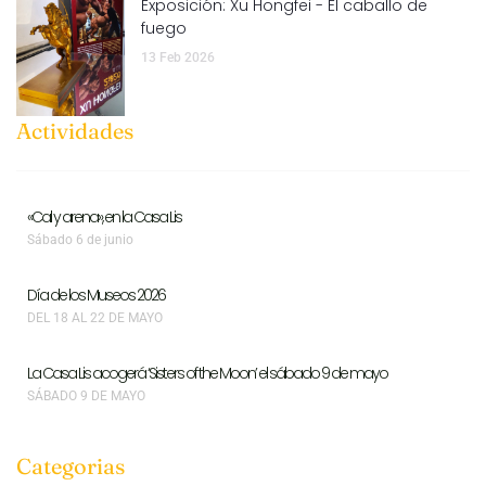
Exposición: Xu Hongfei - El caballo de
fuego
13 Feb 2026
Actividades
«Cal y arena», en la Casa Lis
Sábado 6 de junio
Día de los Museos 2026
DEL 18 AL 22 DE MAYO
La Casa Lis acogerá ‘Sisters of the Moon’ el sábado 9 de mayo
SÁBADO 9 DE MAYO
Categorias