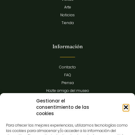
Arte
Noticias
Tienda
Información
Contacto
FAQ
Prensa
Hazte amigo del museo
Transparencia
Gestionar el
consentimiento de las
cookies
Contacto
Para ofrecer las mejores experiencias, utilizamos tecnologías como
las cookies para almacenar y/o acceder a la información del