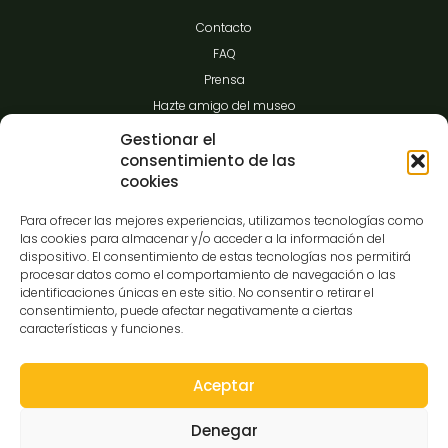
Contacto
FAQ
Prensa
Hazte amigo del museo
Transparencia
Gestionar el
consentimiento de las
cookies
Contacto
Para ofrecer las mejores experiencias, utilizamos tecnologías como
las cookies para almacenar y/o acceder a la información del
dispositivo. El consentimiento de estas tecnologías nos permitirá
procesar datos como el comportamiento de navegación o las
C/Gibraltar,14
identificaciones únicas en este sitio. No consentir o retirar el
37008-Salamanca
consentimiento, puede afectar negativamente a ciertas
características y funciones.
923 12 14 25
comunicacion@museocasalis.org
Aceptar
Denegar