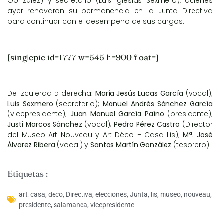
González) y secretario (Luis Iglesias Sexmero), quienes
ayer renovaron su permanencia en la Junta Directiva
para continuar con el desempeño de sus cargos.
[singlepic id=1777 w=545 h=900 float=]
De izquierda a derecha
: María Jesús Lucas García
(vocal);
Luis Sexmero
(secretario);
Manuel Andrés Sánchez García
(vicepresidente);
Juan Manuel García Paíno
(presidente);
Justi Marcos Sánchez
(vocal);
Pedro Pérez Castro
(Director
del Museo Art Nouveau y Art Déco – Casa Lis);
Mª. José
Álvarez Ribera
(vocal) y
Santos Martín González
(tesorero).
Etiquetas :
art
,
casa
,
déco
,
Directiva
,
elecciones
,
Junta
,
lis
,
museo
,
nouveau
,
presidente
,
salamanca
,
vicepresidente