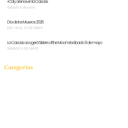
«Cal y arena», en la Casa Lis
Sábado 6 de junio
Día de los Museos 2026
DEL 18 AL 22 DE MAYO
La Casa Lis acogerá ‘Sisters of the Moon’ el sábado 9 de mayo
SÁBADO 9 DE MAYO
Categorias