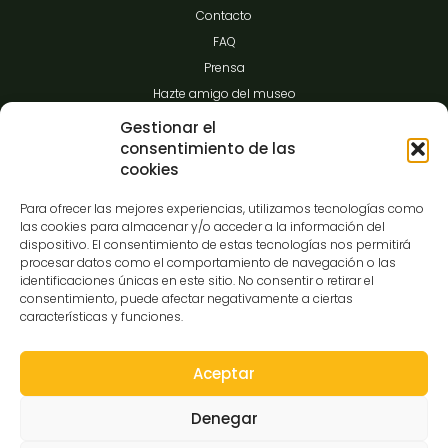
Contacto
FAQ
Prensa
Hazte amigo del museo
Transparencia
Gestionar el
consentimiento de las
cookies
Contacto
Para ofrecer las mejores experiencias, utilizamos tecnologías como
las cookies para almacenar y/o acceder a la información del
dispositivo. El consentimiento de estas tecnologías nos permitirá
procesar datos como el comportamiento de navegación o las
C/Gibraltar,14
identificaciones únicas en este sitio. No consentir o retirar el
37008-Salamanca
consentimiento, puede afectar negativamente a ciertas
características y funciones.
923 12 14 25
comunicacion@museocasalis.org
Aceptar
Denegar
Copyright © 2026 Museo Casa Lis