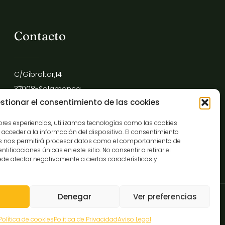
Contacto
C/Gibraltar,14
37008-Salamanca
stionar el consentimiento de las cookies
923 12 14 25
comunicacion@museocasalis.org
jores experiencias, utilizamos tecnologías como las cookies
acceder a la información del dispositivo. El consentimiento
as nos permitirá procesar datos como el comportamiento de
tificaciones únicas en este sitio. No consentir o retirar el
de afectar negativamente a ciertas características y
Denegar
Ver preferencias
de Accesibilidad
Mapa Web
Política de cookies
Política de Privacidad
Aviso Legal