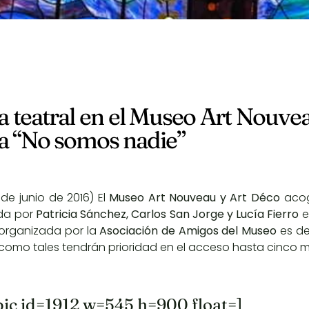
a teatral en el Museo Art Nouvea
ra “No somos nadie”
 de junio de 2016) El
Museo Art Nouveau y Art Déco
acog
ada por
Patricia Sánchez, Carlos San Jorge y Lucía Fierro
e
organizada por la
Asociación de Amigos del Museo
es de 
como tales tendrán prioridad en el acceso hasta cinco mi
pic id=1912 w=545 h=900 float=]