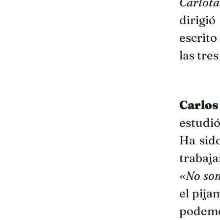
Carlot
dirigi
escrito
las tre
Carlos
estudió
Ha sid
trabaja
«
No so
el pija
podemos