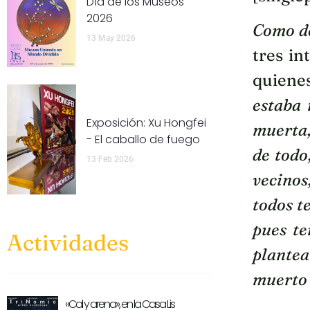
Día de los Museos
2026
Como de
13 May 2026
tres in
quienes
estaba 
Exposición: Xu Hongfei
muerta,
- El caballo de fuego
de todo
13 Feb 2026
vecinos
todos t
pues t
Actividades
plante
muerto 
«Cal y arena», en la Casa Lis