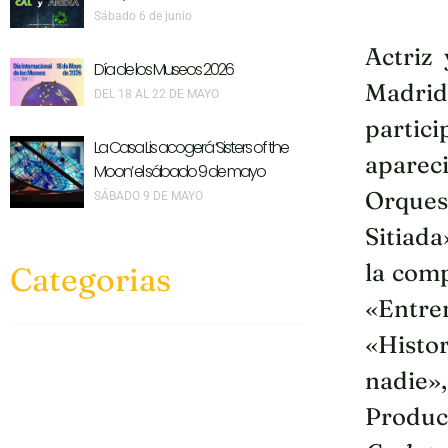
Sábado 6 de junio
Actriz
Día de los Museos 2026
Madrid
DEL 18 AL 22 DE MAYO
partici
La Casa Lis acogerá ‘Sisters of the
aparec
Moon’ el sábado 9 de mayo
Orques
SÁBADO 9 DE MAYO
Sitiada
la com
Categorias
«Entre
«Histor
nadie»,
Produc