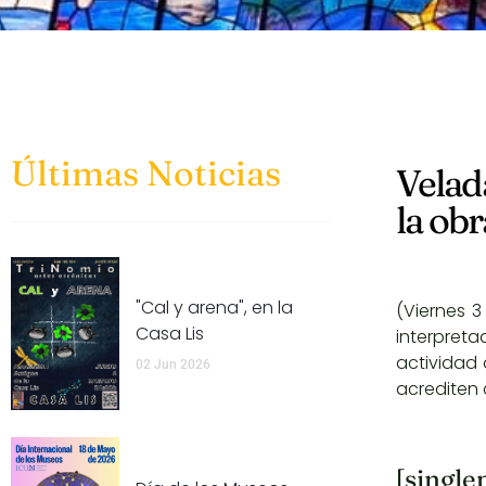
Últimas Noticias
Velad
la ob
"Cal y arena", en la
(Viernes 3
Casa Lis
interpret
actividad 
02 Jun 2026
acrediten 
[single