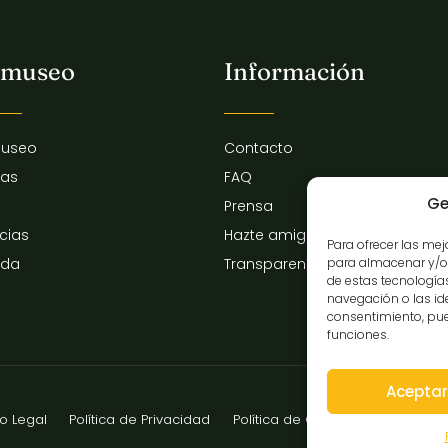
 museo
Información
museo
Contacto
tas
FAQ
Ge
Prensa
icias
Hazte amigo del museo
Para ofrecer las me
para almacenar y/o 
nda
Transparencia
de estas tecnologí
navegación o las iden
consentimiento, pue
funciones.
Aceptar
so Legal
Política de Privacidad
Política de Cookies
Declaración 