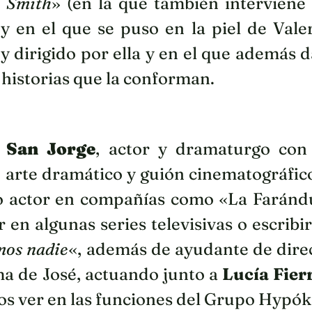
a Smith
» (en la que también interviene 
ó y en el que se puso en la piel de Va
 y dirigido por ella y en el que además 
s historias que la conforman.
 San Jorge
, actor y dramaturgo con
 arte dramático y guión cinematográfico 
o actor en compañías como «La Faránd
r en algunas series televisivas o escribi
mos nadie
«, además de ayudante de direc
ma de José, actuando junto a
Lucía Fier
 ver en las funciones del Grupo Hypókr