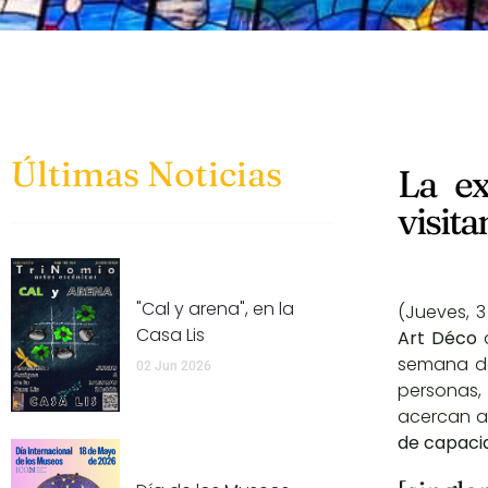
Últimas Noticias
La ex
visit
"Cal y arena", en la
(Jueves, 3
Casa Lis
Art Déco
a
semana de
02 Jun 2026
personas,
acercan a 
de capaci