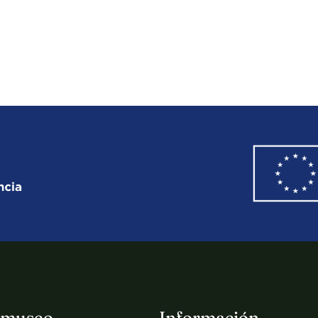
 museo
Información