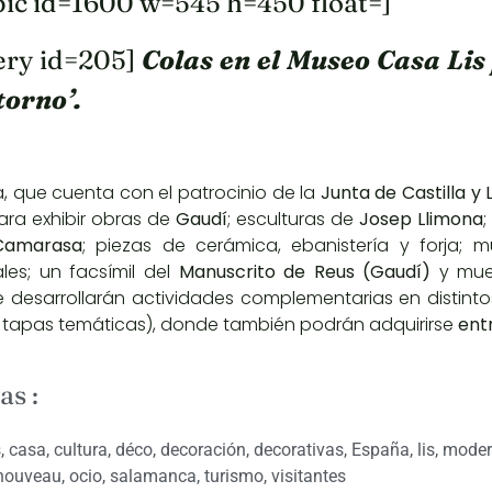
pic id=1600 w=545 h=450 float=]
ery id=205]
Colas en el Museo Casa Lis 
torno’.
, que cuenta con el patrocinio de la
Junta de Castilla y 
ra exhibir obras de
Gaudí
; esculturas de
Josep Llimona
;
Camarasa
; piezas de cerámica, ebanistería y forja;
les; un facsímil del
Manuscrito de Reus (Gaudí)
y mue
e desarrollarán actividades complementarias en distint
 tapas temáticas)
, donde también podrán adquirirse
ent
as :
s
,
casa
,
cultura
,
déco
,
decoración
,
decorativas
,
España
,
lis
,
moder
nouveau
,
ocio
,
salamanca
,
turismo
,
visitantes