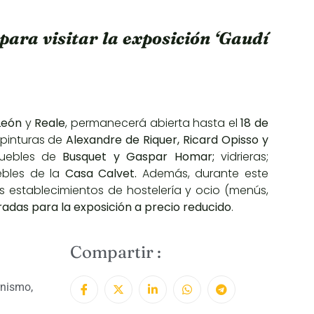
para visitar la exposición ‘Gaudí
León
y
Reale
, permanecerá abierta hasta el
18 de
 pinturas de
Alexandre de Riquer, Ricard Opisso y
 muebles de
Busquet y Gaspar Homar;
vidrieras;
bles de la
Casa Calvet.
Además, durante este
os
establecimientos de hostelería y ocio (menús,
radas para la exposición a precio reducido
.
Compartir :
nismo
,