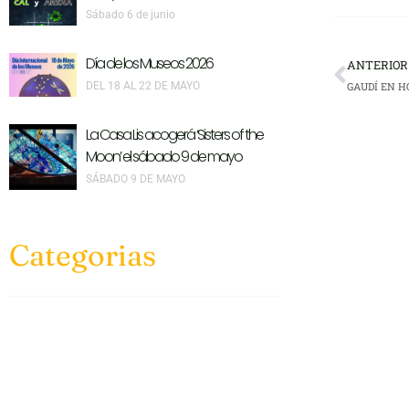
Sábado 6 de junio
Día de los Museos 2026
ANTERIOR
DEL 18 AL 22 DE MAYO
GAUDÍ EN H
La Casa Lis acogerá ‘Sisters of the
Moon’ el sábado 9 de mayo
SÁBADO 9 DE MAYO
Categorias