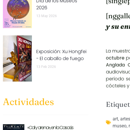
[single
Día de los Museos
2026
[nggall
13 May 2026
y su en
La muestra
Exposición: Xu Hongfei
octubre
pa
- El caballo de fuego
Anglada 
13 Feb 2026
audiovisua
período s
cócteles y
Actividades
Etiquet
art
,
arte
museo
,
«Cal y arena», en la Casa Lis