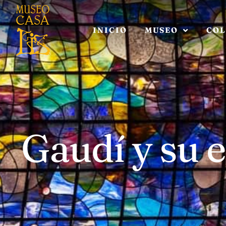
INICIO
MUSEO
COL
Gaudí y su 