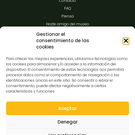
Contacto
FAQ
Prensa
Hazte amigo del museo
Transparencia
Gestionar el
consentimiento de las
cookies
Contacto
Para ofrecer las mejores experiencias, utilizamos tecnologías como
las cookies para almacenar y/o acceder a la información del
dispositivo. El consentimiento de estas tecnologías nos permitirá
procesar datos como el comportamiento de navegación o las
C/Gibraltar,14
identificaciones únicas en este sitio. No consentir o retirar el
37008-Salamanca
consentimiento, puede afectar negativamente a ciertas
características y funciones.
923 12 14 25
comunicacion@museocasalis.org
Aceptar
Denegar
Copyright © 2026 Museo Casa Lis