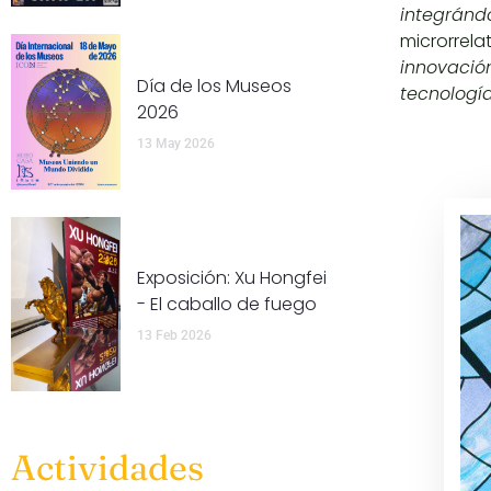
integránd
microrrela
innovació
Día de los Museos
tecnologí
2026
13 May 2026
Exposición: Xu Hongfei
- El caballo de fuego
13 Feb 2026
Actividades