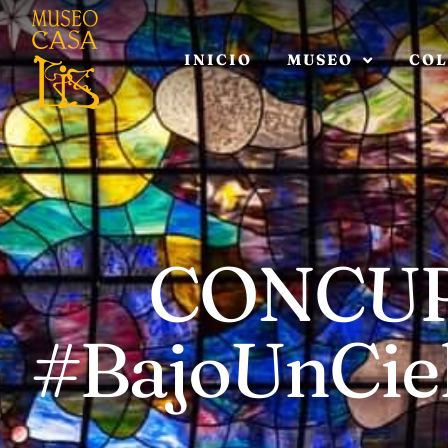
INICIO
MUSEO
COL
CONCU
#BajoUnCiel