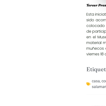
Tercer Prem
Esta inicia
sido acom
colocado e
de partici
en el Mus
material m
muñecos a
viernes 18
Etiquet
casa
,
co
salama