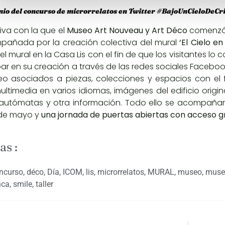
io del concurso de microrrelatos en Twitter #BajoUnCieloDeCri
tiva con la que el
Museo Art Nouveau y Art Déco
comenzó 
pañada por la creación colectiva del mural
‘El Cielo e
l mural en la Casa Lis con el fin de que los visitantes lo 
par en su creación a través de las redes sociales
Facebo
eo asociados a piezas, colecciones y espacios con el f
ultimedia en varios idiomas, imágenes del edificio orig
utómatas y otra información. Todo ello se acompaña
 de mayo y
una jornada de puertas abiertas con acceso gr
as :
ncurso
,
déco
,
Día
,
ICOM
,
lis
,
microrrelatos
,
MURAL
,
museo
,
muse
nca
,
smile
,
taller