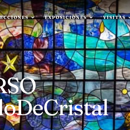
ECCIONES
EXPOSICIONES
VISITAS
RSO
oDeCristal