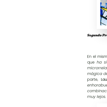
Segundo Pre
En el mis
que
ha si
microrrel
mágica de
parte,
La
enhorabuen
combinaci
muy lejos