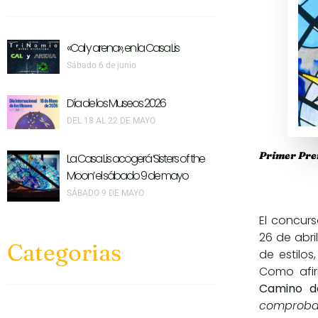
«Cal y arena», en la Casa Lis
Sábado 6 de junio
Día de los Museos 2026
DEL 18 AL 22 DE MAYO
Primer Prem
La Casa Lis acogerá ‘Sisters of the
Moon’ el sábado 9 de mayo
SÁBADO 9 DE MAYO
El concur
26 de abri
Categorias
de estilos
Como af
Camino de
comprobar