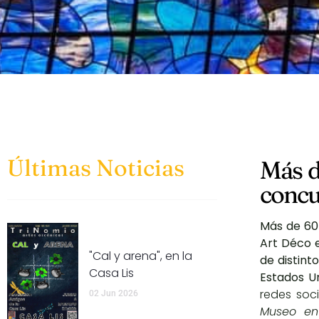
Últimas Noticias
Más d
concu
Más de 60 
Art Déco e
"Cal y arena", en la
de distint
Casa Lis
Estados U
redes soc
02 Jun 2026
Museo en 