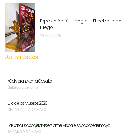
Exposición: Xu Hongfei - El caballo de
fuego
13 Feb 2026
Actividades
«Cal y arena», en la Casa Lis
Sábado 6 de junio
Día de los Museos 2026
DEL 18 AL 22 DE MAYO
La Casa Lis acogerá ‘Sisters of the Moon’ el sábado 9 de mayo
SÁBADO 9 DE MAYO