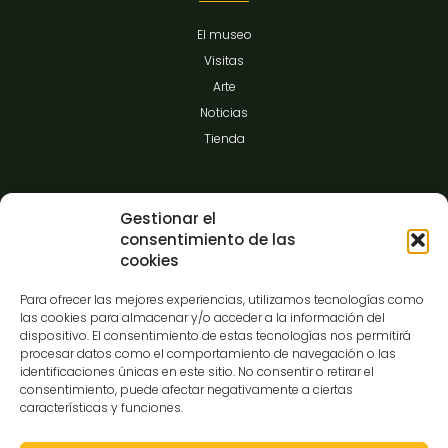
El museo
Visitas
Arte
Noticias
Tienda
Información
Gestionar el
consentimiento de las
cookies
Contacto
Para ofrecer las mejores experiencias, utilizamos tecnologías como
FAQ
las cookies para almacenar y/o acceder a la información del
dispositivo. El consentimiento de estas tecnologías nos permitirá
Prensa
procesar datos como el comportamiento de navegación o las
Hazte amigo del museo
identificaciones únicas en este sitio. No consentir o retirar el
consentimiento, puede afectar negativamente a ciertas
Transparencia
características y funciones.