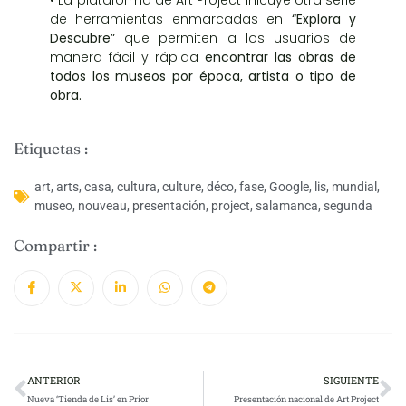
• La plataforma de Art Project inlcuye otra serie
de herramientas enmarcadas en
“Explora y
Descubre”
que permiten a los usuarios de
manera fácil y rápida
encontrar las obras de
todos los museos por época, artista o tipo de
obra.
Etiquetas :
art
,
arts
,
casa
,
cultura
,
culture
,
déco
,
fase
,
Google
,
lis
,
mundial
,
museo
,
nouveau
,
presentación
,
project
,
salamanca
,
segunda
Compartir :
ANTERIOR
SIGUIENTE
Nueva ‘Tienda de Lis’ en Prior
Presentación nacional de Art Project