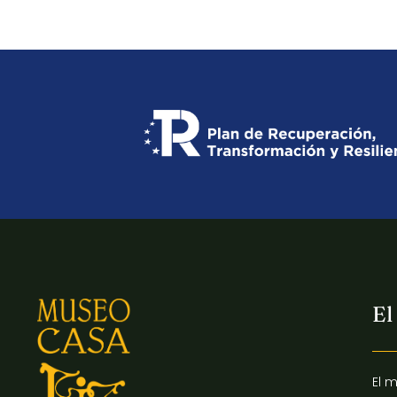
El
El 