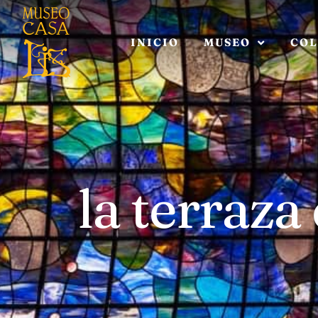
INICIO
MUSEO
COL
la terraza 