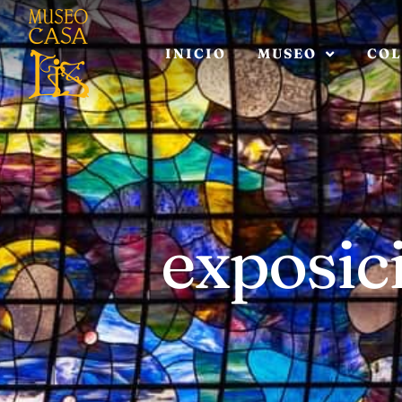
INICIO
MUSEO
COL
exposic