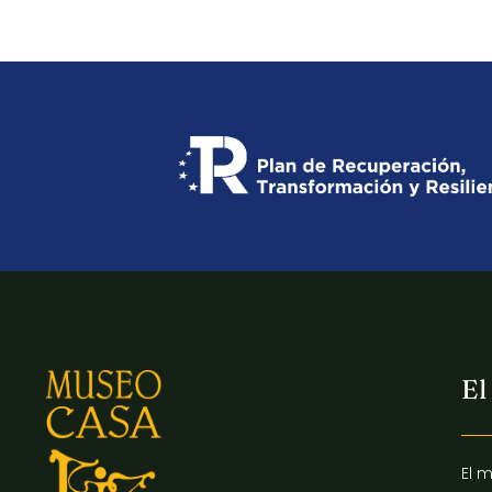
El
El 