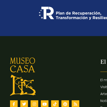
El
El 
Visi
Arte
Not