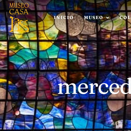
INICIO
MUSEO
COL
merced