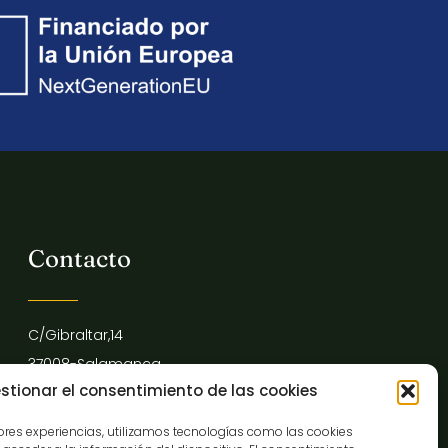
Contacto
C/Gibraltar,14
37008-Salamanca
stionar el consentimiento de las cookies
923 12 14 25
comunicacion@museocasalis.org
jores experiencias, utilizamos tecnologías como las cookies