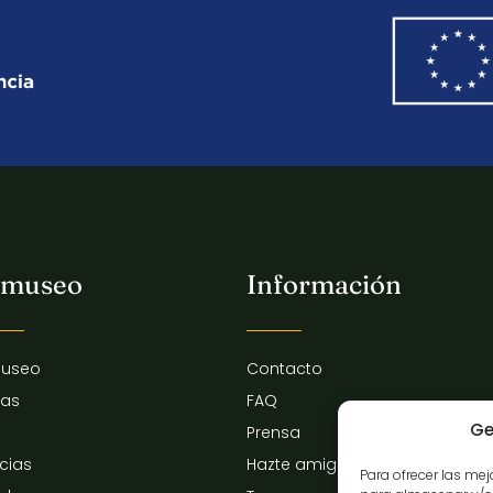
 museo
Información
museo
Contacto
tas
FAQ
Ge
Prensa
icias
Hazte amigo del museo
Para ofrecer las me