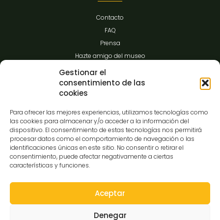
Contacto
FAQ
Prensa
Hazte amigo del museo
Transparencia
Gestionar el
consentimiento de las
cookies
Contacto
Para ofrecer las mejores experiencias, utilizamos tecnologías como
las cookies para almacenar y/o acceder a la información del
dispositivo. El consentimiento de estas tecnologías nos permitirá
procesar datos como el comportamiento de navegación o las
C/Gibraltar,14
identificaciones únicas en este sitio. No consentir o retirar el
37008-Salamanca
consentimiento, puede afectar negativamente a ciertas
características y funciones.
923 12 14 25
comunicacion@museocasalis.org
Aceptar
Denegar