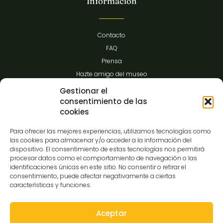
Información
Contacto
FAQ
Prensa
Hazte amigo del museo
Transparencia
Gestionar el
consentimiento de las
cookies
Contacto
Para ofrecer las mejores experiencias, utilizamos tecnologías como
las cookies para almacenar y/o acceder a la información del
dispositivo. El consentimiento de estas tecnologías nos permitirá
procesar datos como el comportamiento de navegación o las
C/Gibraltar,14
identificaciones únicas en este sitio. No consentir o retirar el
37008-Salamanca
consentimiento, puede afectar negativamente a ciertas
características y funciones.
923 12 14 25
comunicacion@museocasalis.org
Aceptar