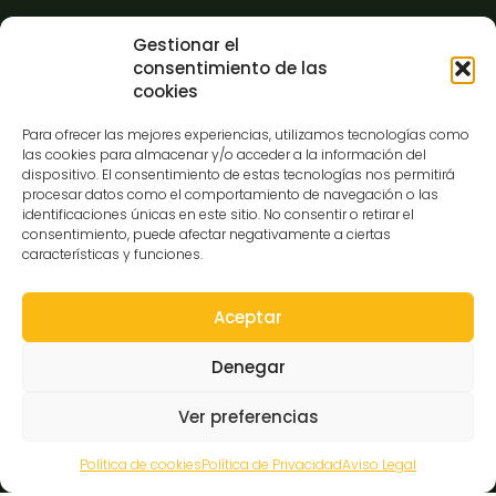
Información
Gestionar el
consentimiento de las
cookies
Contacto
Para ofrecer las mejores experiencias, utilizamos tecnologías como
FAQ
las cookies para almacenar y/o acceder a la información del
Prensa
dispositivo. El consentimiento de estas tecnologías nos permitirá
procesar datos como el comportamiento de navegación o las
Hazte amigo del museo
identificaciones únicas en este sitio. No consentir o retirar el
Transparencia
consentimiento, puede afectar negativamente a ciertas
características y funciones.
Aceptar
Contacto
Denegar
C/Gibraltar,14
Ver preferencias
37008-Salamanca
923 12 14 25
Política de cookies
Política de Privacidad
Aviso Legal
comunicacion@museocasalis.org