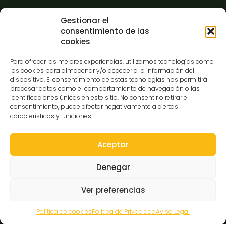
Información
Gestionar el
consentimiento de las
cookies
Contacto
Para ofrecer las mejores experiencias, utilizamos tecnologías como
FAQ
las cookies para almacenar y/o acceder a la información del
Prensa
dispositivo. El consentimiento de estas tecnologías nos permitirá
procesar datos como el comportamiento de navegación o las
Hazte amigo del museo
identificaciones únicas en este sitio. No consentir o retirar el
Transparencia
consentimiento, puede afectar negativamente a ciertas
características y funciones.
Aceptar
Contacto
Denegar
C/Gibraltar,14
Ver preferencias
37008-Salamanca
923 12 14 25
Política de cookies
Política de Privacidad
Aviso Legal
comunicacion@museocasalis.org