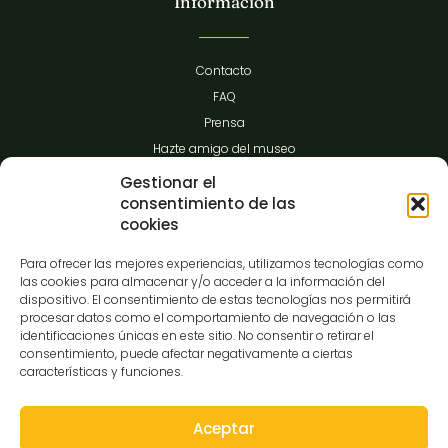
Información
Contacto
FAQ
Prensa
Hazte amigo del museo
Transparencia
Gestionar el
consentimiento de las
cookies
Contacto
Para ofrecer las mejores experiencias, utilizamos tecnologías como
las cookies para almacenar y/o acceder a la información del
dispositivo. El consentimiento de estas tecnologías nos permitirá
procesar datos como el comportamiento de navegación o las
C/Gibraltar,14
identificaciones únicas en este sitio. No consentir o retirar el
37008-Salamanca
consentimiento, puede afectar negativamente a ciertas
características y funciones.
923 12 14 25
comunicacion@museocasalis.org
Aceptar